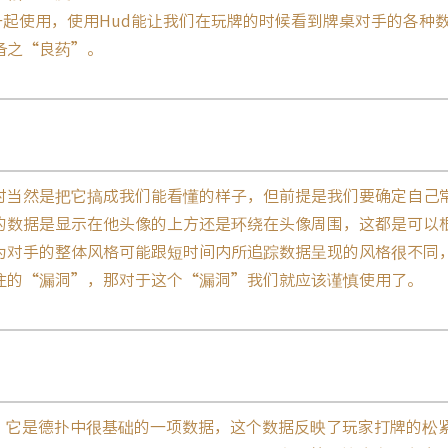
ker配合着一起使用，使用Hud能让我们在玩牌的时候看到牌桌对手
备之“良药”。
时当然是把它搞成我们能看懂的样子，但前提是我们要确定自己
的数据是显示在他头像的上方还是环绕在头像周围，这都是可以
为对手的整体风格可能跟短时间内所追踪数据呈现的风格很不同
注的“漏洞”，那对于这个“漏洞”我们就应该谨慎使用了。
率，它是德扑中很基础的一项数据，这个数据反映了玩家打牌的