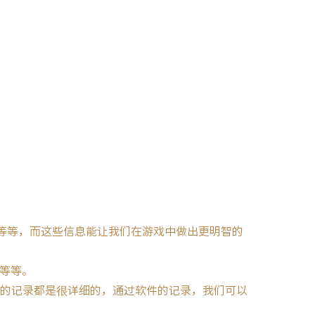
等等，而这些信息能让我们在游戏中做出更明智的
UD等等。
牌局的记录都是很详细的，通过软件的记录，我们可以