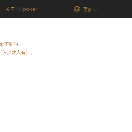
关于HHpoker
语言
想象不到的。
（仅少数人有）。